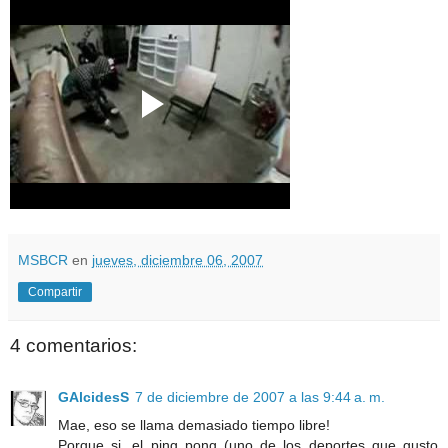
MSBCR
en
jueves, diciembre 06, 2007
Compartir
4 comentarios:
GAlcidesS
7 de diciembre de 2007 a las 9:44 a. m.
Mae, eso se llama demasiado tiempo libre!
Porque si, el ping pong (uno de los deportes que gusto